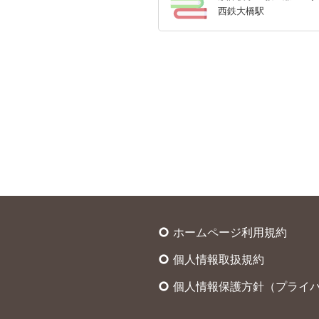
西鉄大橋駅
ホームページ利用規約
trip_origin
個人情報取扱規約
trip_origin
個人情報保護方針（プライ
trip_origin