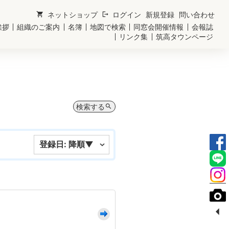
ネットショップ
ログイン
新規登録
問い合わせ
shopping_cart
logout
挨拶
組織のご案内
名簿
地図で検索
同窓会開催情報
会報誌
リンク集
筑高タウンページ
検索する
search
arrow_left