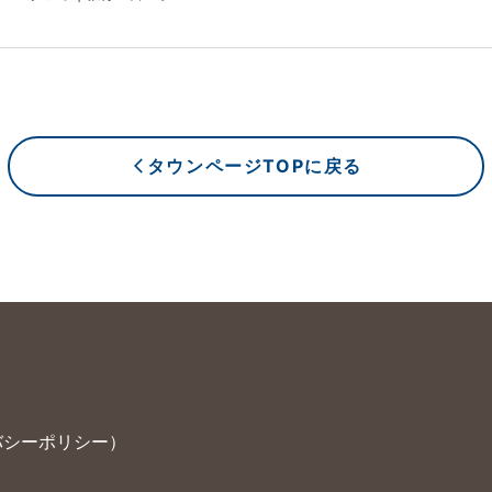
タウンページTOPに戻る
arrow_back_ios_new
バシーポリシー）