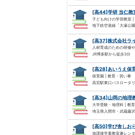
[高44]学研 当仁教
子ども向けの学習教室 |
地下鉄空港線「大濠公園
[高37]株式会社ラ
人材育成のための研修や
JR博多駅から徒歩3分
[高28]あいうえ
保育園 | 教育・習い事
高宮駅東口バスロータ
[高34]山岡の地理
大学受験・地理科 | 教
埼玉県入間市・武蔵藤沢
[高50]学び舎しお
放課後学童教室兼レンタ