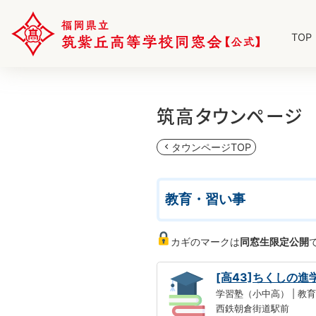
TOP
筑高タウンページ
タウンページTOP
chevron_left
教育・習い事
カギのマークは
同窓生限定公開
[高43]ちくしの進
学習塾（小中高） | 教
西鉄朝倉街道駅前