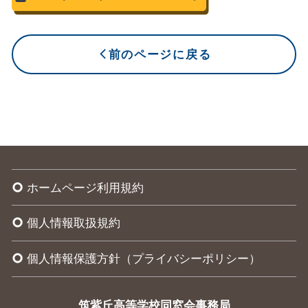
前のページに戻る
arrow_back_ios_new
ホームページ利用規約
trip_origin
個人情報取扱規約
trip_origin
個人情報保護方針（プライバシーポリシー）
trip_origin
筑紫丘高等学校同窓会事務局