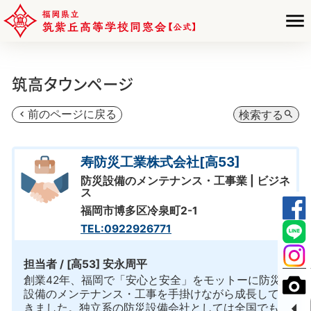
筑高タウンページ
前のページに戻る
検索する
chevron_left
search
寿防災工業株式会社[高53]
防災設備のメンテナンス・工事業 | ビジネ
ス
福岡市博多区冷泉町2-1
TEL:0922926771
担当者 / [高53] 安永周平
創業42年、福岡で「安心と安全」をモットーに防災
設備のメンテナンス・工事を手掛けながら成長して
arrow_left
きました。独立系の防災設備会社としては全国でも