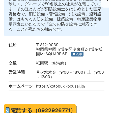
珍しく、グループで50名以上の社員が在籍していま
す。そのほとんどが消防設備士をはじめとした国家
資格者で、消防設備（警報設備、消火設備、避難設
備）はもちろん防火設備、建築設備、特定建築物定
期調査にいたるまで「全ての防災設備に対応でき
る」ことが私たちの強みです。
住所
〒812-0039
福岡県福岡市博多区冷泉町2-1博多祇
園M-SQUARE 6F
MAP
location_on
交通
祇園駅（空港線）
営業時間
月火水木金（9:00～18:00）土（9:00
～12:00）
ホームページ
https://kotobuki-bousai.jp/
電話する（0922926771）