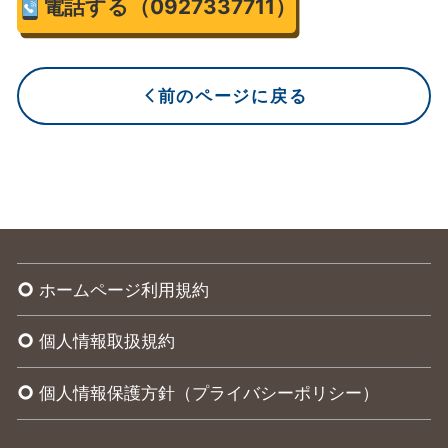
電話する（0927337711）
前のページに戻る
arrow_back_ios_new
ホームページ利用規約
trip_origin
個人情報取扱規約
trip_origin
個人情報保護方針（プライバシーポリシー）
trip_origin