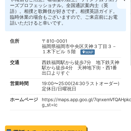
ーズプロフェッショナル。全国通訳案内士（英
語）。相撲と歌舞伎が好きです。相撲英語ガイド。
臨時休業の場合もございますので、ご来店前にお電
話いただけると幸いです。
住所
〒810-0001
福岡県福岡市中央区天神３丁目３－
１木下ビル ５階
MAP
location_on
交通
西鉄福岡駅から徒歩7分 地下鉄天神
駅から徒歩4分 天神地下街・西1番
出口よりすぐ
営業時間
19:00〜25:00(24:30ラストオーダー)
定休日/日曜祝日
ホームページ
https://maps.app.goo.gl/7qnxemVfQAHp
g_st=ic