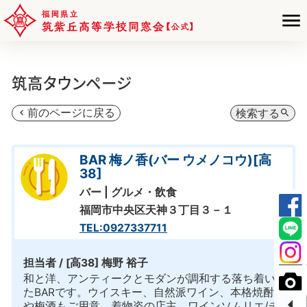
筑高タウンページ
前のページに戻る
検索する
chevron_left
search
BAR 梅ノ香(バー ウメノコウ)[高
38]
バー | グルメ・飲食
福岡市中央区天神３丁目３－１
TEL:0927337711
担当者 / [高38] 梅野 裕子
和と洋、アンティークとモダンが調和する落ち着い
たBARです。ウイスキー、自然派ワイン、本格焼酎
arrow_left
や梅酒もご用意。着物姿の店主。ワインソムリエ/チ